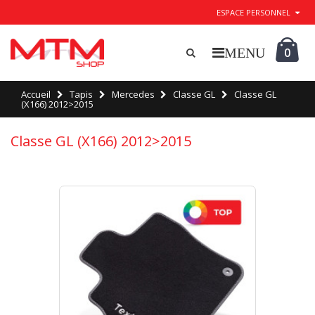
ESPACE PERSONNEL
0
Accueil
Tapis
Mercedes
Classe GL
Classe GL
(X166) 2012>2015
Classe GL (X166) 2012>2015