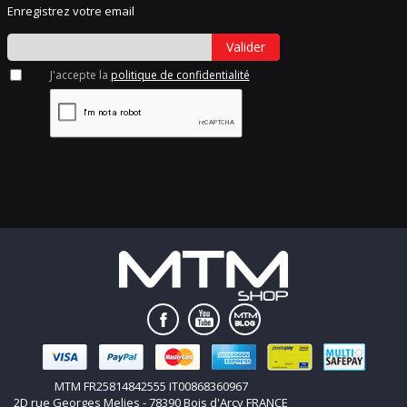
Enregistrez votre email
Valider
J'accepte la
politique de confidentialité
MTM FR25814842555 IT00868360967
2D rue Georges Melies - 78390 Bois d'Arcy FRANCE