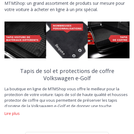
MTMShop: un grand assortiment de produits sur mesure pour
votre voiture à acheter en ligne à un prix spécial.
Tapis de sol et protections de coffre
Volkswagen e-Golf
La boutique en ligne de MTMShop vous offre le meilleur pour la
protection de votre voiture: tapis de sol de haute qualité et housses
protector de coffre qui vous permettent de préserver les tapis
d'origine de la Volkswagen e-Golf et de donner une touche
personnelle à l'intérieur du véhicule . Les propositions que vous
Lire plus
trouvez dans la vitrine sont en effet la solution idéale pour ceux qui
souhaitent personnaliser l’habitacle avec des détails précieux. À
partir des nombreux
tapis de voiture en velours
fabriqués au