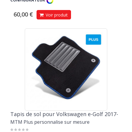
de qualité supérieure, le meilleur choix pour vivre pleinement
chaque instant passé à bord de votre e-Golf.
60,00 €
Voir produit
Tapis de sol pour Volkswagen e-Golf 2017-
MTM Plus personnalise sur mesure