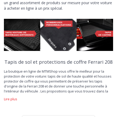
un grand assortiment de produits sur mesure pour votre voiture
à acheter en ligne à un prix spécial.
Tapis de sol et protections de coffre Ferrari 208
La boutique en ligne de MTMShop vous offre le meilleur pour la
protection de votre voiture: tapis de sol de haute qualité et housses
protector de coffre qui vous permettent de préserver les tapis
d'origine de la Ferrari 208 et de donner une touche personnelle à
l'intérieur du véhicule . Les propositions que vous trouvez dans la
vitrine sont en effet la solution idéale pour ceux qui souhaitent
Lire plus
personnaliser l’habitacle avec des détails précieux. À partir des
nombreux
tapis de voiture en velours
fabriqués au millimètre près
pour épouser les formes du sol de la Ferrari 208: disponibles dans
différentes configurations, ils peuvent être personnalisés à la fois