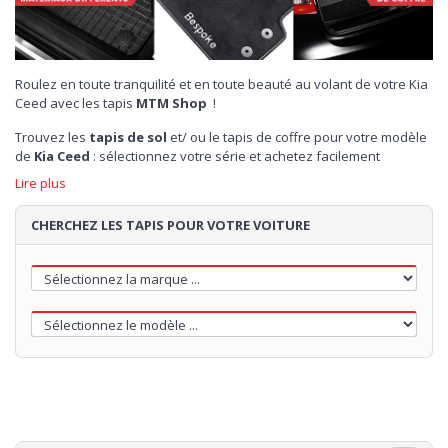
Roulez en toute tranquilité et en toute beauté au volant de votre Kia
Ceed avec les tapis
MTM Shop
!
Trouvez les
tapis de sol
et/ ou le tapis de coffre pour votre modèle
de
Kia Ceed
: sélectionnez votre série et achetez facilement
vos
tapis sur-mesure.
Lire plus
Choisissez parmi différentes gammes de tapis en velours moquette :
CHERCHEZ LES TAPIS POUR VOTRE VOITURE
TOP, PLUS, ONE.
Broderie sur demande
et
maximum de personnalisation
pour
votre set de tapis sur-mesure : couleur de la moquette, du contour,
des coutures, ajout ou non d'une talonette.
Autrement vous pouvez opter pour la praticité avec des
tapis en
caoutchouc
, inodores et confortables .
MTM Shop propose également des
tapis de coffre
sur
mesure pour votre Kia Ceed : facile d'entretien, sécurité du transport
et propreté, résistance à l'eau, aux saletés et aux changements de
températures.