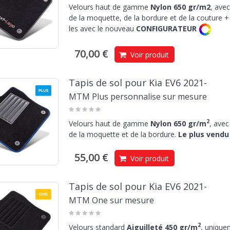
Velours haut de gamme
Nylon 650 gr/m2
, avec
de la moquette, de la bordure et de la couture + 
les avec le nouveau
CONFIGURATEUR
70,00 €
Voir produit
Tapis de sol pour Kia EV6 2021-
MTM Plus personnalise sur mesure
2
Velours haut de gamme
Nylon 650 gr/m
, avec
de la moquette et de la bordure.
Le plus vendu 
55,00 €
Voir produit
Tapis de sol pour Kia EV6 2021-
MTM One sur mesure
2
Velours standard
Aiguilleté 450 gr/m
, unique