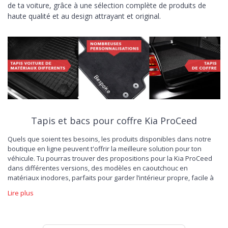
de ta voiture, grâce à une sélection complète de produits de
haute qualité et au design attrayant et original.
Tapis et bacs pour coffre Kia ProCeed
Quels que soient tes besoins, les produits disponibles dans notre
boutique en ligne peuvent t'offrir la meilleure solution pour ton
véhicule. Tu pourras trouver des propositions pour la Kia ProCeed
dans différentes versions, des modèles en caoutchouc en
matériaux inodores, parfaits pour garder l’intérieur propre, facile à
laver et résistant à l’usure; des
tapis de voiture en velours
, capables
Lire plus
de donner un nouveau look sportif, pour un nouveau plaisir de
conduire. L'offre dédiée à la protection du coffre est également
large. Choisis le tapis pour Kia ProCeed, spécialement conçu pour
préserver l'esthétique et la capacité de charge de ta voiture, et