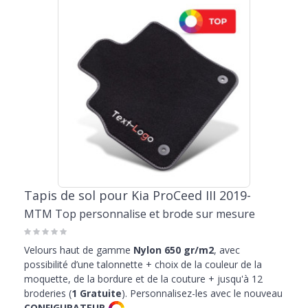
particulièrement adapté pour transporter tes amis quadripèdes,
pour une agréable promenade au parc ou en dehors de la ville.
Les tapis Kia ProCeed représentent également le choix idéal pour
ceux qui ont besoin de personnaliser leur auto. Chaque produit peut
être personnalisé en fonction de tes besoins. Choisis la couleur qui
correspond le mieux à la couleur des intérieurs et des plastiques, ou
embellis le tapis de ta ProCeed avec une écriture de type racing, une
proposition dédiée aux passionnés du tuning qui veulent rendre
leur véhicule original et ne jamais passer inaperçu.
Le catalogue propose
protections de coffre sur mesure
pour chaque
modèle. Une proposition très charmante et sur mesure aux
dimensions du plancher de la voiture, et qui peut devenir tienne à
un prix spécial grâce aux nombreuses promotions dédiées à la
Tapis de sol pour Kia ProCeed III 2019-
vente en ligne et présents dans la vitrine. Découvrez les offres de
MTM Top personnalise et brode sur mesure
MTMShop et choisissez maintenant le bac et les tapis de sol pour
votre ProCeed.
Velours haut de gamme
Nylon 650 gr/m2
, avec
possibilité d’une talonnette + choix de la couleur de la
moquette, de la bordure et de la couture + jusqu'à 12
broderies (
1 Gratuite
). Personnalisez-les avec le nouveau
CONFIGURATEUR