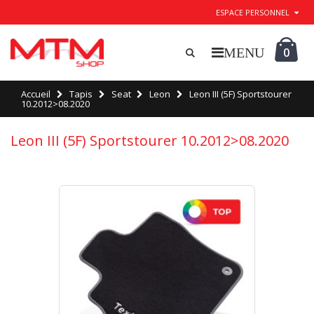
ESPACE PERSONNEL
0
Accueil
Tapis
Seat
Leon
Leon III (5F) Sportstourer
10.2012>08.2020
Leon III (5F) Sportstourer 10.2012>08.2020