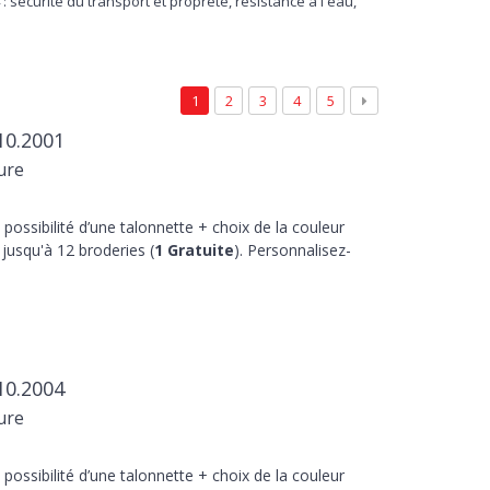
 sécurité du transport et propreté, résistance à l'eau,
1
2
3
4
5
10.2001
ure
 possibilité d’une talonnette + choix de la couleur
jusqu'à 12 broderies (
1 Gratuite
). Personnalisez-
10.2004
ure
 possibilité d’une talonnette + choix de la couleur