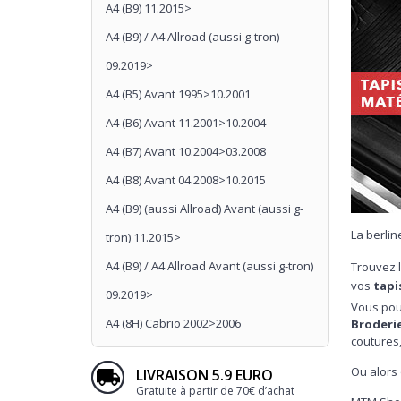
A4 (B9) 11.2015>
A4 (B9) / A4 Allroad (aussi g-tron)
09.2019>
A4 (B5) Avant 1995>10.2001
A4 (B6) Avant 11.2001>10.2004
A4 (B7) Avant 10.2004>03.2008
A4 (B8) Avant 04.2008>10.2015
A4 (B9) (aussi Allroad) Avant (aussi g-
La berlin
tron) 11.2015>
A4 (B9) / A4 Allroad Avant (aussi g-tron)
Trouvez 
vos
tapi
09.2019>
Vous pou
A4 (8H) Cabrio 2002>2006
Broderi
coutures,
Ou alors 
LIVRAISON 5.9 EURO
Gratuite à partir de 70€ d’achat