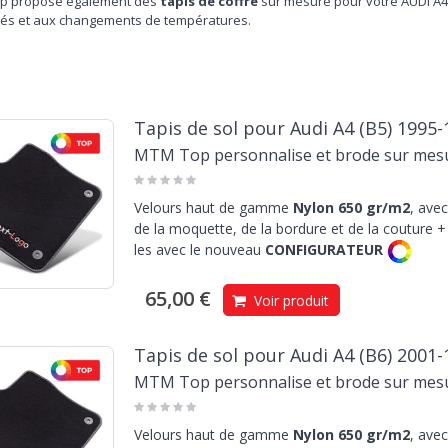
p propose également des
tapis de coffre
sur mesure pour votre AUDI A4 :
tés et aux changements de températures.
Tapis de sol pour Audi A4 (B5) 1995-
MTM Top personnalise et brode sur mes
Velours haut de gamme
Nylon 650 gr/m2
, avec
de la moquette, de la bordure et de la couture + 
les avec le nouveau
CONFIGURATEUR
65,00 €
Voir produit
Tapis de sol pour Audi A4 (B6) 2001-
MTM Top personnalise et brode sur mes
Velours haut de gamme
Nylon 650 gr/m2
, avec