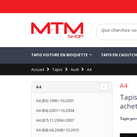
Retour
TAPIS VOITURE EN MOQUETTE
TAPIS EN CAOUTC
Accueil
Tapis
Audi
A4
A4
A4
Tapis
A4 (B5) 1995>10.2001
achet
A4 (B6) 2001>10.2004
Tapis pers
A4 (B7) 11.2004>2007
A4 (B8) 04.2008>10.2015